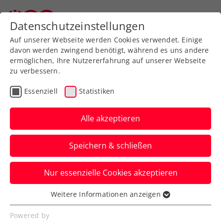
Datenschutzeinstellungen
Auf unserer Webseite werden Cookies verwendet. Einige
davon werden zwingend benötigt, während es uns andere
ermöglichen, Ihre Nutzererfahrung auf unserer Webseite
zu verbessern.
Aktuelle News
Essenziell
Statistiken
Alle akzeptieren
Speichern & schließen
Nur essenzielle Cookies akzeptieren
Weitere Informationen anzeigen
Essenziell
News filtern
Essenzielle Cookies werden für grundlegende
Powered by