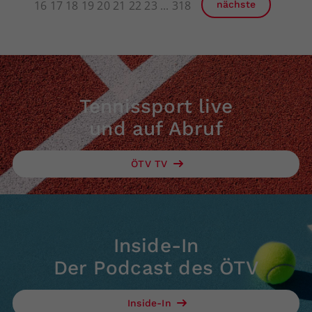
16
17
18
19
20
21
22
23
318
nächste
Tennissport live
und auf Abruf
ÖTV TV
Inside-In
Der Podcast des ÖTV
Inside-In