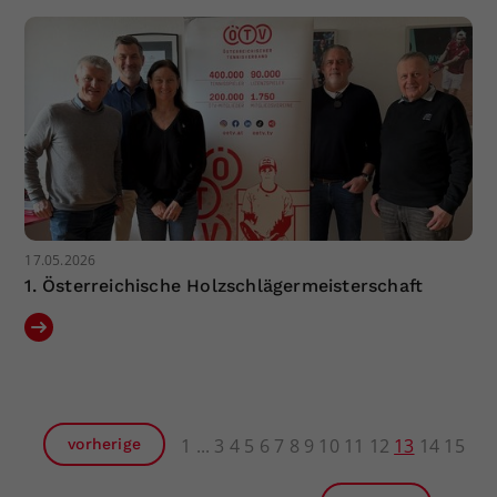
17.05.2026
1. Österreichische Holzschlägermeisterschaft
1
3
4
5
6
7
8
9
10
11
12
13
14
15
vorherige