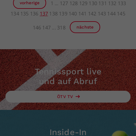
1
127
128
129
130
131
132
133
vorherige
134
135
136
137
138
139
140
141
142
143
144
145
146
147
318
nächste
Tennissport live
und auf Abruf
ÖTV TV
Inside-In