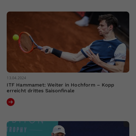
Dieser Wert speichert Ihre Consent-
Einstellungen. Unter anderem eine
zufällig generierte ID, für die
Zweck
historische Speicherung Ihrer
vorgenommen Einstellungen, falls der
Webseiten-Betreiber dies eingestellt
hat.
13.04.2024
ITF Hammamet: Weiter in Hochform – Kopp
erreicht drittes Saisonfinale