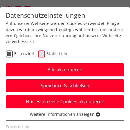
Datenschutzeinstellungen
Auf unserer Webseite werden Cookies verwendet. Einige
davon werden zwingend benötigt, während es uns andere
ermöglichen, Ihre Nutzererfahrung auf unserer Webseite
zu verbessern.
Aktuelle News
Essenziell
Statistiken
Alle akzeptieren
Speichern & schließen
Nur essenzielle Cookies akzeptieren
Weitere Informationen anzeigen
Essenziell
News filtern
Essenzielle Cookies werden für grundlegende
Powered by