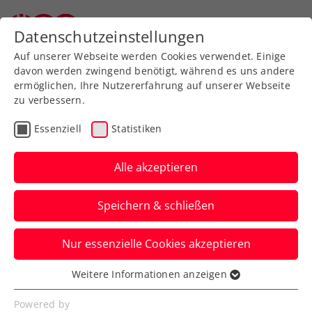
Datenschutzeinstellungen
Auf unserer Webseite werden Cookies verwendet. Einige
davon werden zwingend benötigt, während es uns andere
ermöglichen, Ihre Nutzererfahrung auf unserer Webseite
zu verbessern.
Aktuelle News
Essenziell
Statistiken
Alle akzeptieren
Speichern & schließen
Nur essenzielle Cookies akzeptieren
Weitere Informationen anzeigen
Essenziell
News filtern
Essenzielle Cookies werden für grundlegende
Powered by