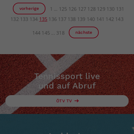
1
125
126
127
128
129
130
131
vorherige
132
133
134
135
136
137
138
139
140
141
142
143
144
145
318
nächste
Tennissport live
und auf Abruf
ÖTV TV