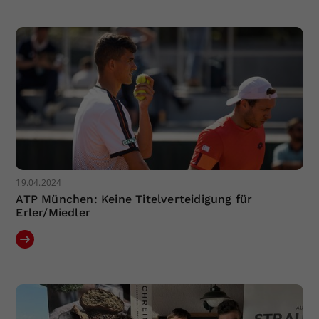
Dieser Wert speichert Ihre Consent-
Einstellungen. Unter anderem eine
zufällig generierte ID, für die
Zweck
historische Speicherung Ihrer
vorgenommen Einstellungen, falls der
Webseiten-Betreiber dies eingestellt
hat.
19.04.2024
ATP München: Keine Titelverteidigung für
Erler/Miedler