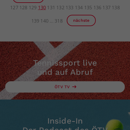
127
128
129
130
131
132
133
134
135
136
137
138
139
140
318
nächste
Tennissport live
und auf Abruf
ÖTV TV
Inside-In