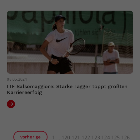
08.05.2024
ITF Salsomaggiore: Starke Tagger toppt größten
Karriereerfolg
1
120
121
122
123
124
125
126
vorherige