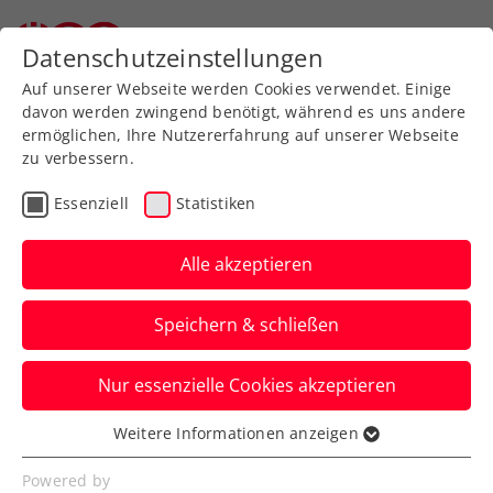
Datenschutzeinstellungen
Auf unserer Webseite werden Cookies verwendet. Einige
davon werden zwingend benötigt, während es uns andere
ermöglichen, Ihre Nutzererfahrung auf unserer Webseite
zu verbessern.
Aktuelle News
Essenziell
Statistiken
Alle akzeptieren
Speichern & schließen
Nur essenzielle Cookies akzeptieren
Weitere Informationen anzeigen
Essenziell
News filtern
Essenzielle Cookies werden für grundlegende
Powered by