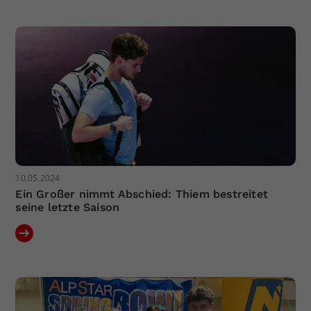
Dieser Wert speichert Ihre Consent-
Einstellungen. Unter anderem eine
zufällig generierte ID, für die
Zweck
historische Speicherung Ihrer
vorgenommen Einstellungen, falls der
Webseiten-Betreiber dies eingestellt
hat.
10.05.2024
Ein Großer nimmt Abschied: Thiem bestreitet
seine letzte Saison