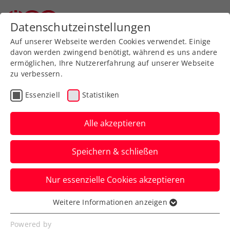
Datenschutzeinstellungen
Auf unserer Webseite werden Cookies verwendet. Einige
davon werden zwingend benötigt, während es uns andere
ermöglichen, Ihre Nutzererfahrung auf unserer Webseite
zu verbessern.
Aktuelle News
Essenziell
Statistiken
Alle akzeptieren
Speichern & schließen
Nur essenzielle Cookies akzeptieren
Weitere Informationen anzeigen
Essenziell
News filtern
Essenzielle Cookies werden für grundlegende
Powered by