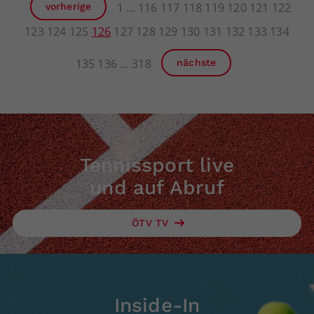
1
116
117
118
119
120
121
122
vorherige
123
124
125
126
127
128
129
130
131
132
133
134
135
136
318
nächste
Tennissport live
und auf Abruf
ÖTV TV
Inside-In