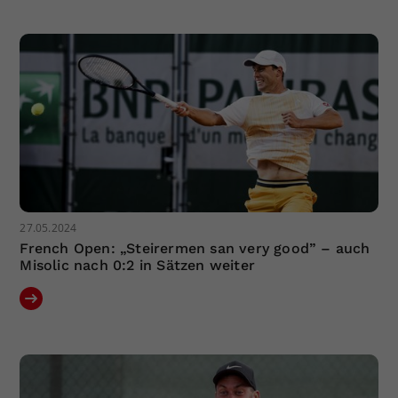
Dieser Wert speichert Ihre Consent-
Einstellungen. Unter anderem eine
zufällig generierte ID, für die
Zweck
historische Speicherung Ihrer
vorgenommen Einstellungen, falls der
Webseiten-Betreiber dies eingestellt
hat.
27.05.2024
French Open: „Steirermen san very good” – auch
Misolic nach 0:2 in Sätzen weiter