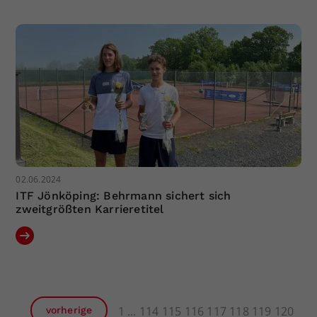
02.06.2024
ITF Jönköping: Behrmann sichert sich
zweitgrößten Karrieretitel
1
114
115
116
117
118
119
120
vorherige