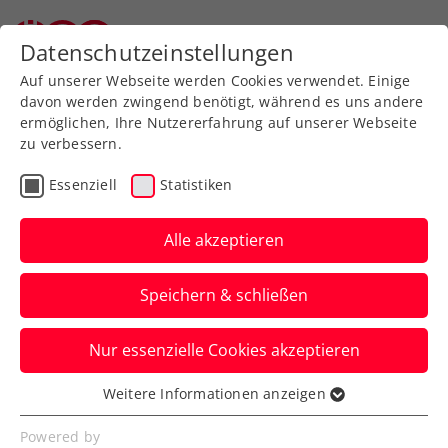
Datenschutzeinstellungen
Auf unserer Webseite werden Cookies verwendet. Einige
davon werden zwingend benötigt, während es uns andere
ermöglichen, Ihre Nutzererfahrung auf unserer Webseite
zu verbessern.
Aktuelle News
Essenziell
Statistiken
Alle akzeptieren
Speichern & schließen
Nur essenzielle Cookies akzeptieren
Weitere Informationen anzeigen
Essenziell
News filtern
Essenzielle Cookies werden für grundlegende
Powered by