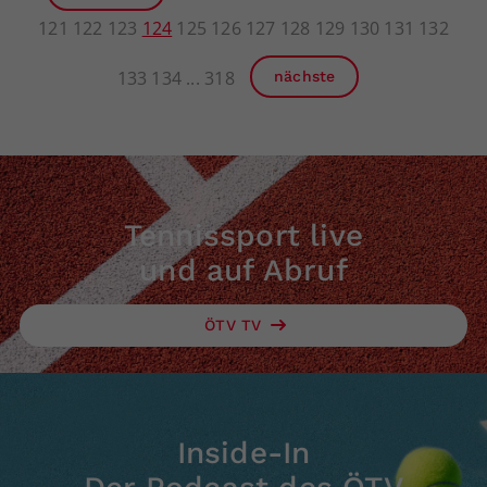
121
122
123
124
125
126
127
128
129
130
131
132
133
134
318
nächste
Tennissport live
und auf Abruf
ÖTV TV
Inside-In