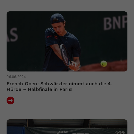
Dieser Wert speichert Ihre Consent-
Einstellungen. Unter anderem eine
zufällig generierte ID, für die
Zweck
historische Speicherung Ihrer
vorgenommen Einstellungen, falls der
Webseiten-Betreiber dies eingestellt
hat.
06.06.2024
French Open: Schwärzler nimmt auch die 4.
Hürde – Halbfinale in Paris!