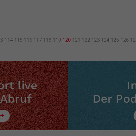
13
114
115
116
117
118
119
120
121
122
123
124
125
126
12
rt live
I
 Abruf
Der Po