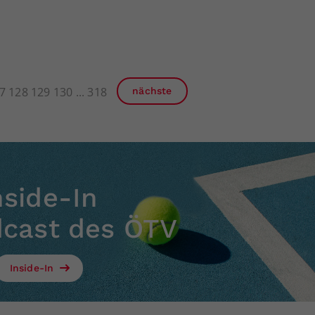
7
128
129
130
318
nächste
nside-In
dcast des ÖTV
Inside-In