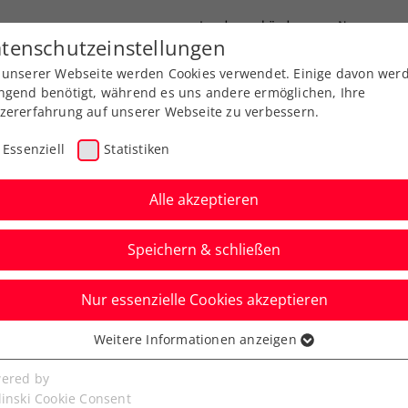
Landesverbände
News
tenschutzeinstellungen
 unserer Webseite werden Cookies verwendet. Einige davon wer
port
Ausbildung
Services
Über uns
ngend benötigt, während es uns andere ermöglichen, Ihre
zererfahrung auf unserer Webseite zu verbessern.
Essenziell
Statistiken
Alle akzeptieren
Aktuelle News
Speichern & schließen
Nur essenzielle Cookies akzeptieren
Weitere Informationen anzeigen
ssenziell
senzielle Cookies werden für grundlegende Funktionen der
ered by
bseite benötigt. Dadurch ist gewährleistet, dass die Webseite
linski Cookie Consent