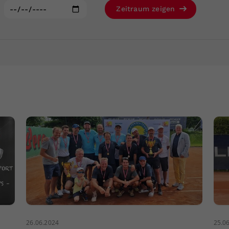
Zweck
generierte ID, für die historische Speicherung
:
Zeitraum zeigen
Ihrer vorgenommen Einstellungen, falls der
Webseiten-Betreiber dies eingestellt hat.
26.06.2024
25.0