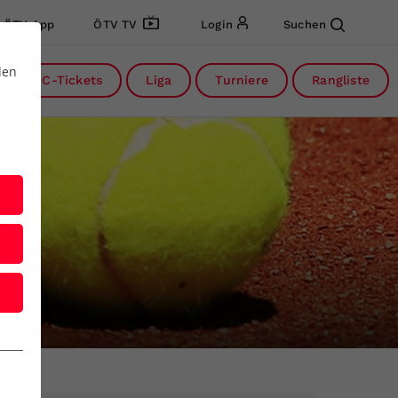
ÖTV App
ÖTV TV
Login
Suchen
den
DC-Tickets
Liga
Turniere
Rangliste