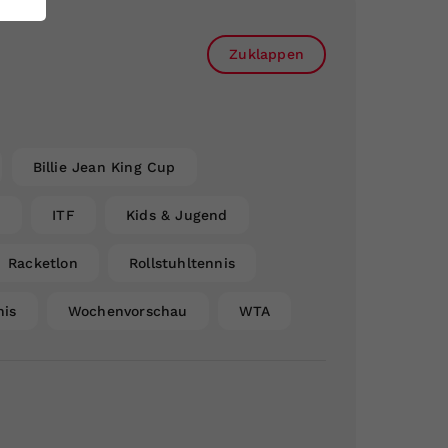
Zuklappen
Billie Jean King Cup
n
ITF
Kids & Jugend
Racketlon
Rollstuhltennis
nis
Wochenvorschau
WTA