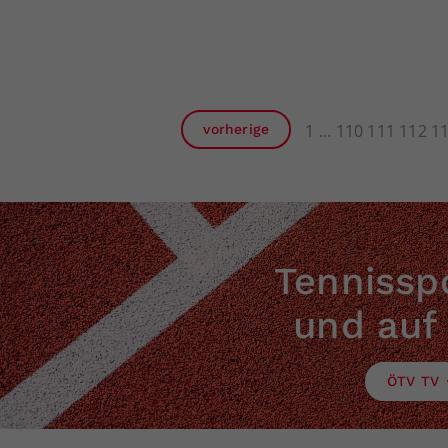
1
110
111
112
1
vorherige
Tennisspo
und auf
ÖTV TV