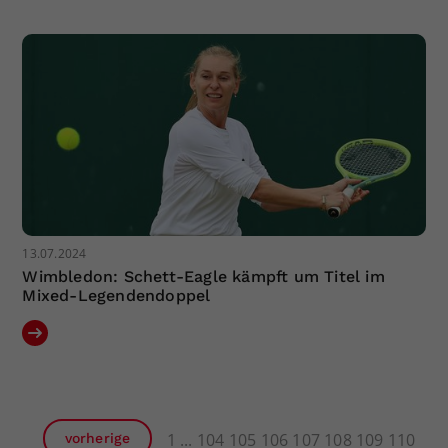
13.07.2024
Wimbledon: Schett-Eagle kämpft um Titel im
Mixed-Legendendoppel
1
104
105
106
107
108
109
110
vorherige