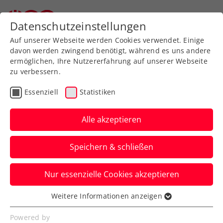
Datenschutzeinstellungen
Auf unserer Webseite werden Cookies verwendet. Einige
davon werden zwingend benötigt, während es uns andere
ermöglichen, Ihre Nutzererfahrung auf unserer Webseite
zu verbessern.
Aktuelle News
Essenziell
Statistiken
Alle akzeptieren
Speichern & schließen
Nur essenzielle Cookies akzeptieren
Weitere Informationen anzeigen
Essenziell
News filtern
Essenzielle Cookies werden für grundlegende
Powered by