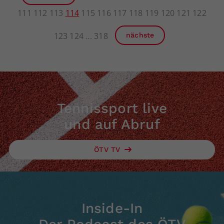
111
112
113
114
115
116
117
118
119
120
121
122
123
124
318
nächste
Tennissport live
und auf Abruf
ÖTV TV
Inside-In