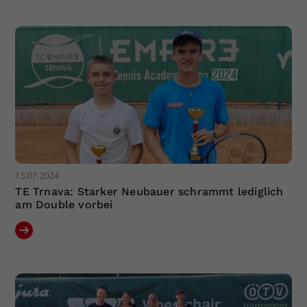
Dieser Wert speichert Ihre Consent-
Einstellungen. Unter anderem eine
zufällig generierte ID, für die
Zweck
historische Speicherung Ihrer
vorgenommen Einstellungen, falls der
Webseiten-Betreiber dies eingestellt
hat.
15.07.2024
TE Trnava: Starker Neubauer schrammt lediglich
am Double vorbei