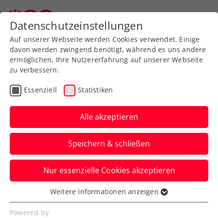
Datenschutzeinstellungen
Auf unserer Webseite werden Cookies verwendet. Einige
davon werden zwingend benötigt, während es uns andere
ermöglichen, Ihre Nutzererfahrung auf unserer Webseite
zu verbessern.
Aktuelle News
Essenziell
Statistiken
Alle akzeptieren
Speichern & schließen
Nur essenzielle Cookies akzeptieren
Weitere Informationen anzeigen
Essenziell
News filtern
Essenzielle Cookies werden für grundlegende
Powered by