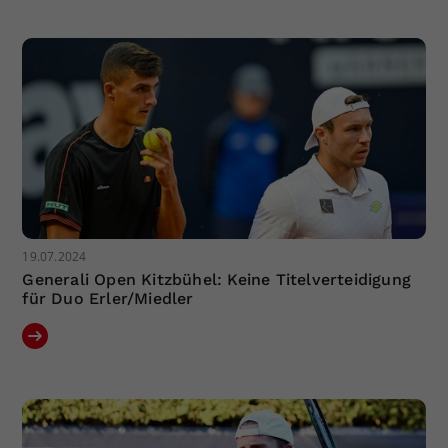
Dieser Wert speichert Ihre Consent-
Einstellungen. Unter anderem eine
zufällig generierte ID, für die
Zweck
historische Speicherung Ihrer
vorgenommen Einstellungen, falls der
Webseiten-Betreiber dies eingestellt
hat.
19.07.2024
Generali Open Kitzbühel: Keine Titelverteidigung
für Duo Erler/Miedler