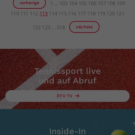
1
103
104
105
106
107
108
109
vorherige
110
111
112
113
114
115
116
117
118
119
120
121
122
123
318
nächste
Tennissport live
und auf Abruf
ÖTV TV
Inside-In