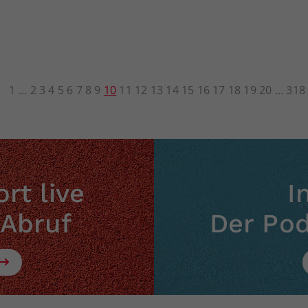
1
2
3
4
5
6
7
8
9
10
11
12
13
14
15
16
17
18
19
20
318
rt live
I
 Abruf
Der Po