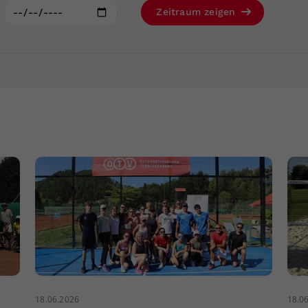
Zweck
generierte ID, für die historische Speicherung
:
Zeitraum zeigen
Ihrer vorgenommen Einstellungen, falls der
Webseiten-Betreiber dies eingestellt hat.
18.06.2026
18.0