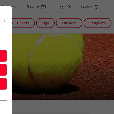
ÖTV App
ÖTV TV
Login
Suchen
den
DC-Tickets
Liga
Turniere
Rangliste