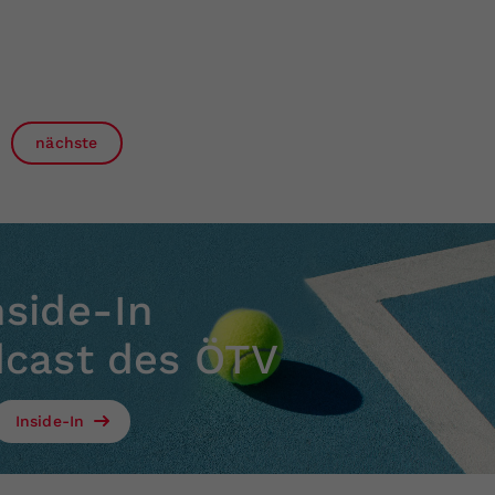
nächste
nside-In
dcast des ÖTV
Inside-In