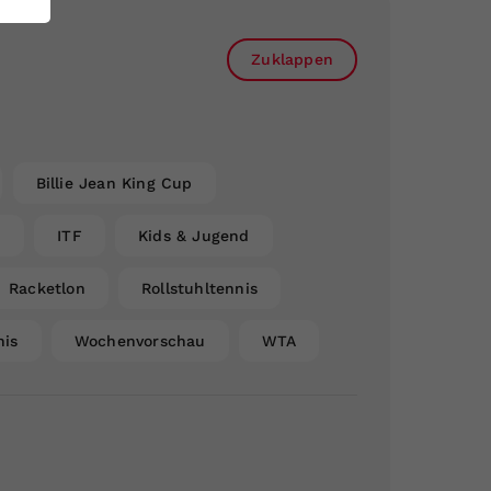
Zuklappen
Billie Jean King Cup
n
ITF
Kids & Jugend
Racketlon
Rollstuhltennis
nis
Wochenvorschau
WTA