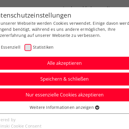
Landesverbände
News
tenschutzeinstellungen
 unserer Webseite werden Cookies verwendet. Einige davon wer
port
Ausbildung
Services
Über uns
ngend benötigt, während es uns andere ermöglichen, Ihre
zererfahrung auf unserer Webseite zu verbessern.
Essenziell
Statistiken
Alle akzeptieren
Aktuelle News
Speichern & schließen
Nur essenzielle Cookies akzeptieren
Weitere Informationen anzeigen
ssenziell
senzielle Cookies werden für grundlegende Funktionen der
ered by
bseite benötigt. Dadurch ist gewährleistet, dass die Webseite
linski Cookie Consent