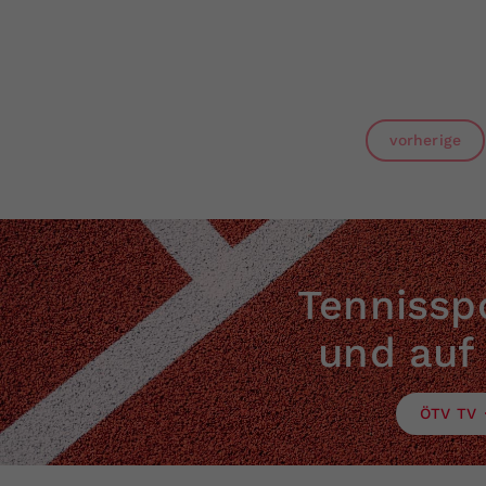
vorherige
Tennisspo
und auf
ÖTV TV