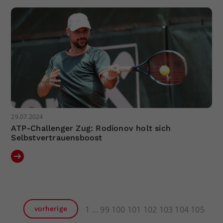
29.07.2024
ATP-Challenger Zug: Rodionov holt sich
Selbstvertrauensboost
1
99
100
101
102
103
104
105
vorherige