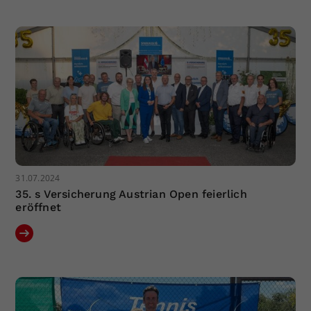
Dieser Wert speichert Ihre Consent-
Einstellungen. Unter anderem eine
zufällig generierte ID, für die
Zweck
historische Speicherung Ihrer
vorgenommen Einstellungen, falls der
Webseiten-Betreiber dies eingestellt
hat.
31.07.2024
35. s Versicherung Austrian Open feierlich
eröffnet