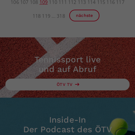
106
107
108
109
110
111
112
113
114
115
116
117
118
119
318
nächste
Tennissport live
und auf Abruf
ÖTV TV
Inside-In
Der Podcast des ÖTV