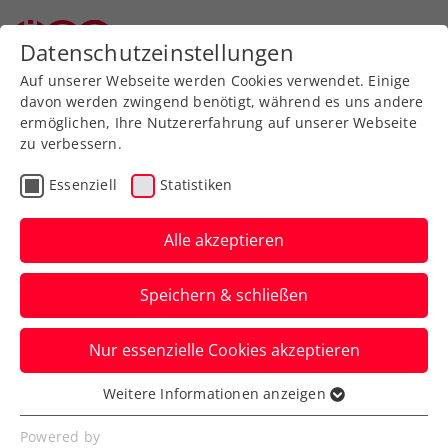
Datenschutzeinstellungen
Auf unserer Webseite werden Cookies verwendet. Einige
davon werden zwingend benötigt, während es uns andere
ermöglichen, Ihre Nutzererfahrung auf unserer Webseite
zu verbessern.
Aktuelle News
Essenziell
Statistiken
Alle akzeptieren
Speichern & schließen
Nur essenzielle Cookies akzeptieren
Weitere Informationen anzeigen
Essenziell
News filtern
Essenzielle Cookies werden für grundlegende
Powered by