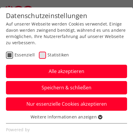
Datenschutzeinstellungen
Auf unserer Webseite werden Cookies verwendet. Einige
davon werden zwingend benötigt, während es uns andere
ermöglichen, Ihre Nutzererfahrung auf unserer Webseite
zu verbessern.
Aktuelle News
Essenziell
Statistiken
Alle akzeptieren
Speichern & schließen
Nur essenzielle Cookies akzeptieren
Weitere Informationen anzeigen
Essenziell
News filtern
Essenzielle Cookies werden für grundlegende
Powered by