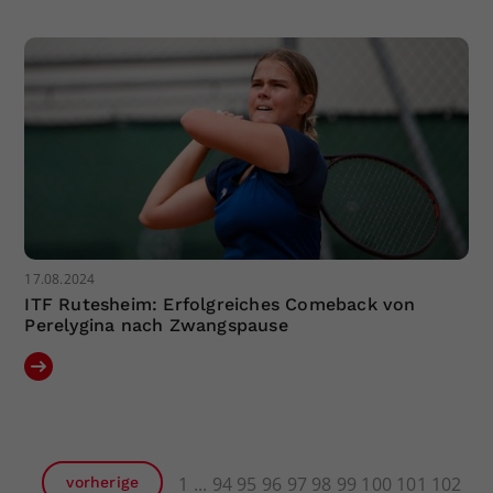
17.08.2024
ITF Rutesheim: Erfolgreiches Comeback von
Perelygina nach Zwangspause
1
94
95
96
97
98
99
100
101
102
vorherige