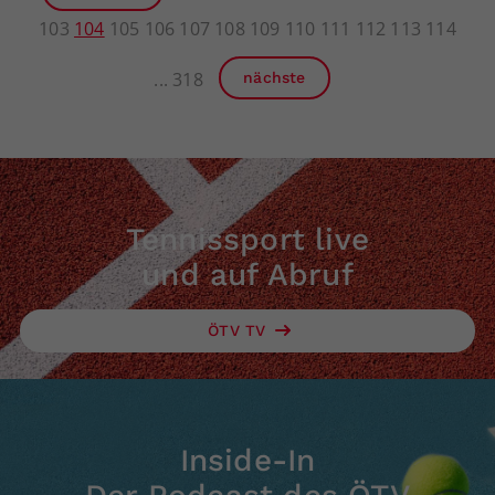
103
104
105
106
107
108
109
110
111
112
113
114
318
nächste
Tennissport live
und auf Abruf
ÖTV TV
Inside-In