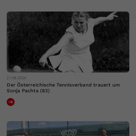
Dieser Wert speichert Ihre Consent-
Einstellungen. Unter anderem eine
zufällig generierte ID, für die
Zweck
historische Speicherung Ihrer
vorgenommen Einstellungen, falls der
Webseiten-Betreiber dies eingestellt
hat.
21.08.2024
Der Österreichische Tennisverband trauert um
Sonja Pachta (83)