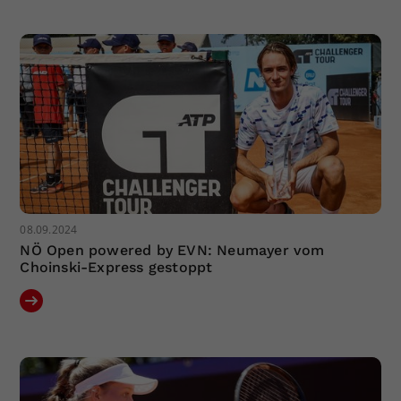
Dieser Wert speichert Ihre Consent-
Einstellungen. Unter anderem eine
zufällig generierte ID, für die
Zweck
historische Speicherung Ihrer
vorgenommen Einstellungen, falls der
Webseiten-Betreiber dies eingestellt
hat.
08.09.2024
NÖ Open powered by EVN: Neumayer vom
Choinski-Express gestoppt