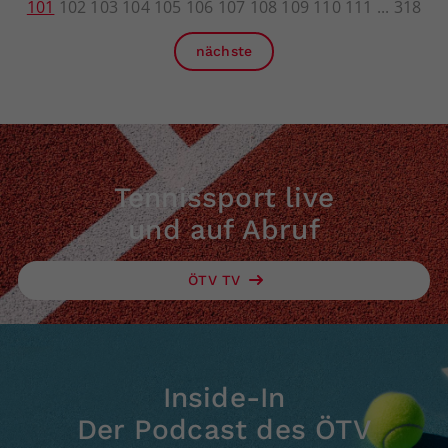
101
102
103
104
105
106
107
108
109
110
111
318
nächste
Tennissport live
und auf Abruf
ÖTV TV
Inside-In
Der Podcast des ÖTV