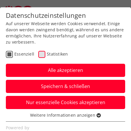
Datenschutzeinstellungen
Auf unserer Webseite werden Cookies verwendet. Einige
davon werden zwingend benötigt, während es uns andere
ermöglichen, Ihre Nutzererfahrung auf unserer Webseite
zu verbessern.
Aktuelle News
Essenziell
Statistiken
Alle akzeptieren
Speichern & schließen
Nur essenzielle Cookies akzeptieren
Weitere Informationen anzeigen
Essenziell
News filtern
Essenzielle Cookies werden für grundlegende
Powered by