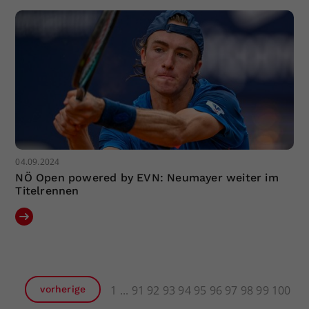
04.09.2024
NÖ Open powered by EVN: Neumayer weiter im
Titelrennen
1
91
92
93
94
95
96
97
98
99
100
vorherige