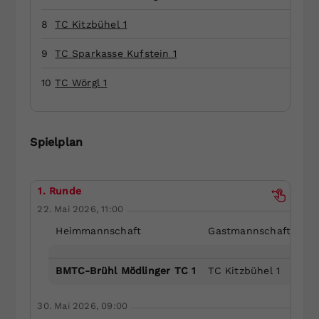
Dieser Wert speichert Ihre Consent-
8
TC Kitzbühel 1
Einstellungen. Unter anderem eine
zufällig generierte ID, für die
9
TC Sparkasse Kufstein 1
Zweck
historische Speicherung Ihrer
vorgenommen Einstellungen, falls der
10
TC Wörgl 1
Webseiten-Betreiber dies eingestellt
hat.
Spielplan
1. Runde
22. Mai 2026, 11:00
Heimmannschaft
Gastmannschaft
BMTC-Brühl Mödlinger TC 1
TC Kitzbühel 1
30. Mai 2026, 09:00