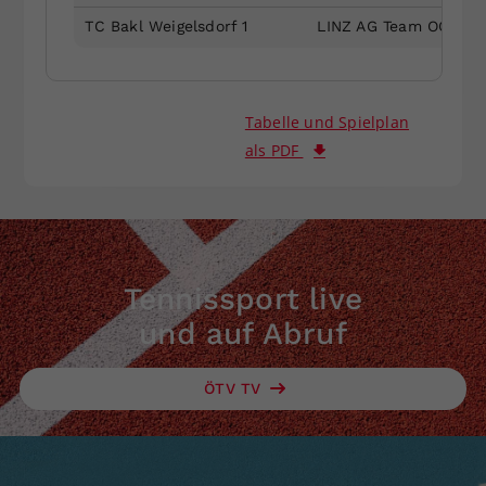
TC Bakl Weigelsdorf 1
LINZ AG Team OÖ 1
Tabelle und Spielplan
als PDF
Tennissport live
und auf Abruf
ÖTV TV