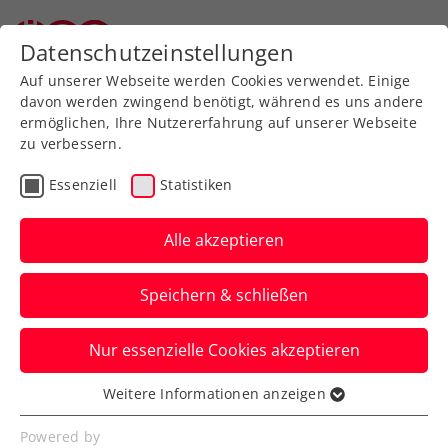
Datenschutzeinstellungen
Auf unserer Webseite werden Cookies verwendet. Einige
davon werden zwingend benötigt, während es uns andere
ermöglichen, Ihre Nutzererfahrung auf unserer Webseite
Allgemeine
Klasse
zu verbessern.
Jugend
Essenziell
Statistiken
SeniorInnen
Alle akzeptieren
Speichern & schließen
Meisterschaft wählen
Nur essenzielle Cookies akzeptieren
Weitere Informationen anzeigen
Essenziell
Essenzielle Cookies werden für grundlegende
Bundesliga 2026 / Damen
Powered by